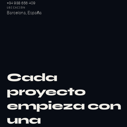
+34 938 656 409
Aceptar todas
UBICACIÓN
Barcelona, España
Cada
proyecto
empieza con
una